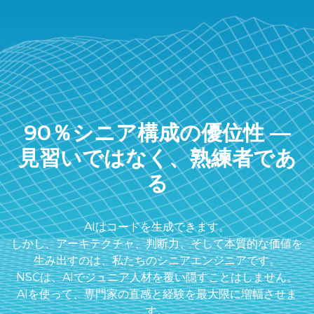
90％シニア構成の優位性 ―
見習いではなく、熟練者であ
る
AIはコードを生成できます。
しかし、アーキテクチャ、判断力、そして本質的な価値を
生み出すのは、私たちのシニアエンジニアです。
NSCは、AIでジュニア人材を覆い隠すことはしません。
AIを使って、専門家の直感と経験を最大限に増幅させま
す。